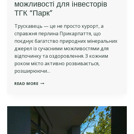
можливості для інвесторів
ТГК “Парк”
Трускавець — це не просто курорт, а
справжня перлина Прикарпаття, що
поєднує багатство природних мінеральних
джерел із сучасними можливостями для
відпочинку та оздоровлення. З кожним
роком місто активно розвивається,
розширюючи…
РОЗВИТОК
READ MORE
ТУРИСТИЧНОЇ
ІНФРАСТРУКТУРИ
ТРУСКАВЦЯ:
ПЕРСПЕКТИВИ
ДО
2025
РОКУ
ТА