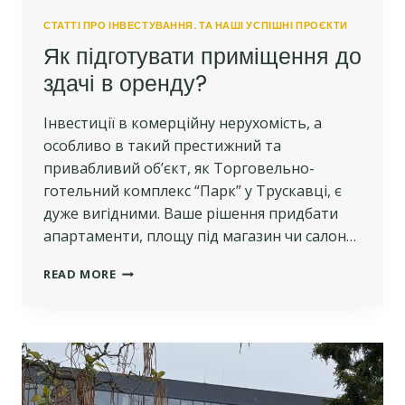
СТАТТІ ПРО ІНВЕСТУВАННЯ. ТА НАШІ УСПІШНІ ПРОЄКТИ
Як підготувати приміщення до
здачі в оренду?
Інвестиції в комерційну нерухомість, а
особливо в такий престижний та
привабливий об’єкт, як Торговельно-
готельний комплекс “Парк” у Трускавці, є
дуже вигідними. Ваше рішення придбати
апартаменти, площу під магазин чи салон…
ЯК
READ MORE
ПІДГОТУВАТИ
ПРИМІЩЕННЯ
ДО
ЗДАЧІ
В
ОРЕНДУ?