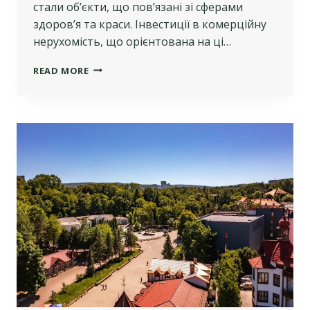
стали об’єкти, що пов’язані зі сферами
здоров’я та краси. Інвестиції в комерційну
нерухомість, що орієнтована на ці…
ІНВЕСТИЦІЇ
READ MORE
В
ЗДОРОВ’Я
ТА
КРАСУ:
ЧОМУ
ЦЕ
ВИГІДНО?