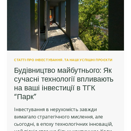
МОЖЛИВОСТІ
ДЛЯ
ІНВЕСТОРІВ
ТГК
“ПАРК”
СТАТТІ ПРО ІНВЕСТУВАННЯ. ТА НАШІ УСПІШНІ ПРОЄКТИ
Будівництво майбутнього: Як
сучасні технології впливають
на ваші інвестиції в ТГК
“Парк”
Інвестування в нерухомість завжди
вимагало стратегічного мислення, але
сьогодні, в епоху технологічних інновацій,