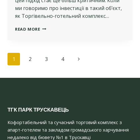
цей підхід стає ще більш критичним. Коли
ми говоримо про інвестиції в такий об’єкт,
як Торгівельно-готельний комплекс…
БУДІВНИЦТВО
READ MORE
МАЙБУТНЬОГО:
ЯК
СУЧАСНІ
ТЕХНОЛОГІЇ
Page
1
2
3
4
ВПЛИВАЮТЬ
НА
navigation
ВАШІ
ІНВЕСТИЦІЇ
В
ТГК
“ПАРК”
ТГК ПАРК ТРУСКАВЕЦЬ
Кофортабельний та сучасний торговий комплекс з
апарт-готелем та закладом громадського харчування
недалеко від бювету №1 в Трускавці