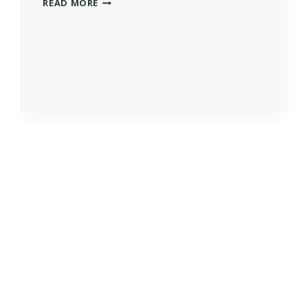
ЩО
READ MORE
ПОТРІБНО
ЗНАТИ
ПРО
ОРЕНДНИЙ
БІЗНЕС
У
ТРУСКАВЦІ?