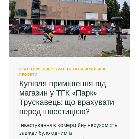
СТАТТІ ПРО ІНВЕСТУВАННЯ. ТА НАШІ УСПІШНІ
ПРОЄКТИ
Купівля приміщення під
магазин у ТГК «Парк»
Трускавець: що врахувати
перед інвестицією?
Інвестування в комерційну нерухомість
завжди було одним із