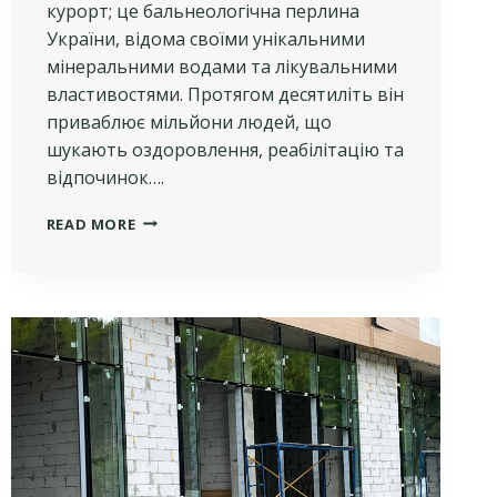
курорт; це бальнеологічна перлина
України, відома своїми унікальними
мінеральними водами та лікувальними
властивостями. Протягом десятиліть він
приваблює мільйони людей, що
шукають оздоровлення, реабілітацію та
відпочинок….
ПЕРСПЕКТИВИ
READ MORE
РОЗВИТКУ
МЕДИЧНИХ
ПОСЛУГ
У
ТРУСКАВЦІ:
ЧОМУ
ВАРТО
ІНВЕСТУВАТИ
В
КОМЕРЦІЙНУ
НЕРУХОМІСТЬ
ТГК