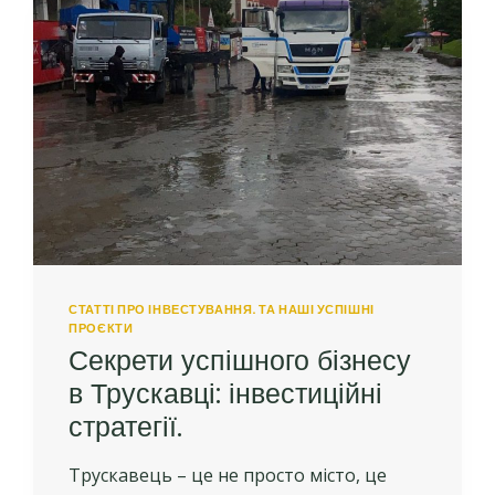
СТАТТІ ПРО ІНВЕСТУВАННЯ. ТА НАШІ УСПІШНІ
ПРОЄКТИ
Секрети успішного бізнесу
в Трускавці: інвестиційні
стратегії.
Трускавець – це не просто місто, це