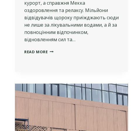
курорт, а справжня Мекка
оздоровлення та релаксу. Мільйони
відвідувачів щороку приїжджають сюди
не лише за лікувальними водами, а й за
повноцінним відпочинком,
відновленням сил та…
МАСАЖНІ
READ MORE
КАБІНЕТИ
ТА
САЛОНИ
КРАСИ
У
ТРУСКАВЦІ:
ІНВЕСТИЦІЙНИЙ
ПОТЕНЦІАЛ
БІЗНЕСУ
В
КУРОРТНОМУ
МІСТІ
ТА