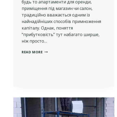
будь то апартаменти для оренди,
приміщення під магазин чи салон,
традиційно вважається одним із
найнадійніших способів примноження
капіталу. Однак, поняття
“прибутковість” тут набагато ширше,
ніж просто…
ЯК
READ MORE
ОЦІНИТИ
ПРИБУТКОВІСТЬ
ІНВЕСТИЦІЙ
У
КОМЕРЦІЙНУ
НЕРУХОМІСТЬ?