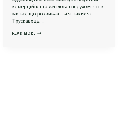
комерційної та житлової нерухомості в
містах, що розвиваються, таких як
Трускавець….
ЯК
READ MORE
ІНВЕСТУВАТИ
В
БУДІВНИЦТВО:
ПЕРЕВАГИ
РАННЬОГО
ВХОДУ
В
ПРОЄКТ.
ПРИКЛАД
ТГК
“ПАРК”
У
ТРУСКАВЦІ