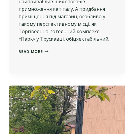
найпривабливіших способів
примноження капіталу. А придбання
приміщення під магазин, особливо у
такому перспективному місці, як
Торгівельно-готельний комплекс
«Парк» у Трускавці, обіцяє стабільний…
КУПІВЛЯ
READ MORE
ПРИМІЩЕННЯ
ПІД
МАГАЗИН
У
ТГК
«ПАРК»
ТРУСКАВЕЦЬ:
ЩО
ВРАХУВАТИ
ПЕРЕД
ІНВЕСТИЦІЄЮ?