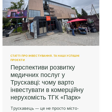
ПОКУПКИ
В
ТГК
«ПАРК»
ТРУСКАВЕЦЬ
НА
РАННІХ
СТАДІЯХ
СТАТТІ ПРО ІНВЕСТУВАННЯ. ТА НАШІ УСПІШНІ
ПРОЄКТИ
Перспективи розвитку
медичних послуг у
Трускавці: чому варто
інвестувати в комерційну
нерухомість ТГК «Парк»
Трускавець — це не просто місто-