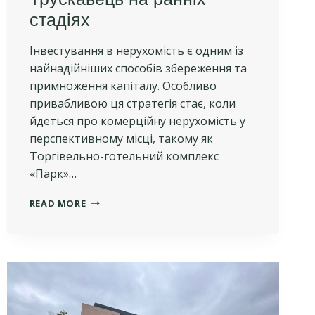
стадіях
Інвестування в нерухомість є одним із
найнадійніших способів збереження та
примноження капіталу. Особливо
привабливою ця стратегія стає, коли
йдеться про комерційну нерухомість у
перспективному місці, такому як
Торгівельно-готельний комплекс
«Парк»…
ЧОМУ
READ MORE
ВАЖЛИВО
ІНВЕСТУВАТИ
В
НЕРУХОМІСТЬ
НА
ЕТАПІ
БУДІВНИЦТВА:
ПЕРЕВАГИ