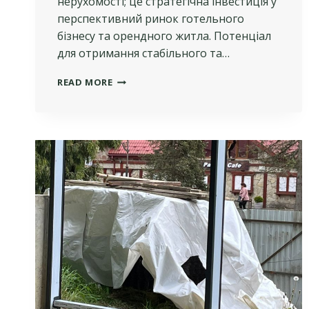
нерухомості; це стратегічна інвестиція у
перспективний ринок готельного
бізнесу та орендного житла. Потенціал
для отримання стабільного та…
ЯК
READ MORE
УПРАВЛЯТИ
АПАРТАМЕНТАМИ
ДЛЯ
ОТРИМАННЯ
МАКСИМАЛЬНОГО
ДОХОДУ:
ПОВНИЙ
ПОСІБНИК
ДЛЯ
ІНВЕСТОРІВ
ТГК
«ПАРК»
У
ТРУСКАВЦІ