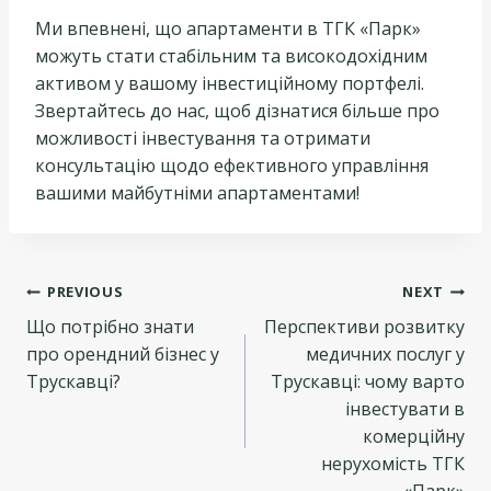
Ми впевнені, що апартаменти в ТГК «Парк»
можуть стати стабільним та високодохідним
активом у вашому інвестиційному портфелі.
Звертайтесь до нас, щоб дізнатися більше про
можливості інвестування та отримати
консультацію щодо ефективного управління
вашими майбутніми апартаментами!
Навігація
PREVIOUS
NEXT
Що потрібно знати
Перспективи розвитку
записів
про орендний бізнес у
медичних послуг у
Трускавці?
Трускавці: чому варто
інвестувати в
комерційну
нерухомість ТГК