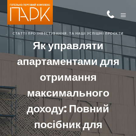
Skip
to
content
СТАТТІ ПРО ІНВЕСТУВАННЯ. ТА НАШІ УСПІШНІ ПРОЄКТИ
Як управляти
апартаментами для
отримання
максимального
доходу: Повний
посібник для