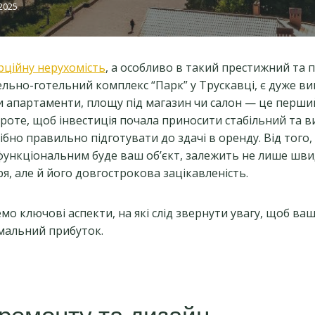
.2025
рційну нерухомість
, а особливо в такий престижний та
вельно-готельний комплекс “Парк” у Трускавці, є дуже в
 апартаменти, площу під магазин чи салон — це перший
роте, щоб інвестиція почала приносити стабільний та в
бно правильно підготувати до здачі в оренду. Від того,
ункціональним буде ваш об’єкт, залежить не лише швид
я, але й його довгострокова зацікавленість.
мо ключові аспекти, на які слід звернути увагу, щоб ва
мальний прибуток.