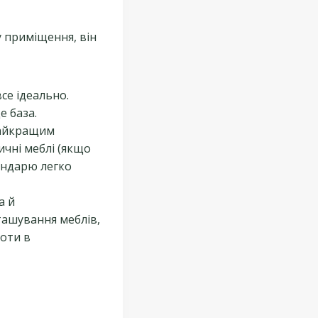
 приміщення, він
се ідеально.
е база.
найкращим
ичні меблі (якщо
ендарю легко
а й
ташування меблів,
боти в