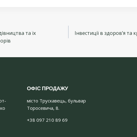
ація
дівництва та їх
Інвестиції в здоров’я та 
ів
торів
ОФІС ПРОДАЖУ
рт-
місто Трускавець, бульвар
еко
Торосевича, 8.
+38 097 210 89 69