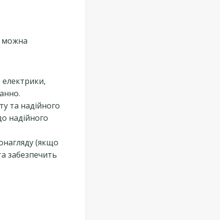
е можна
 електрики,
анно.
ту та надійного
до надійного
еонагляду (якщо
та забезпечить