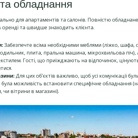
 та обладнання
ально для апартаментів та салонів. Повністю обладнан
 оренді та швидше знаходить клієнта.
и:
Забезпечте всіма необхідними меблями (ліжко, шафа, с
лодильник, плита, пральна машина, мікрохвильова піч),
екстилем. Гості, що приїжджають на відпочинок, цінуют
тися.
зини:
Для цих об’єктів важливо, щоб усі комунікації бул
 була можливість встановити специфічне обладнання (
, чи вітрини в магазині).