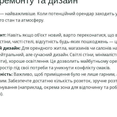
ь ремонту та дизайн
— найважливіше. Коли потенційний орендар заходить у
го стан та атмосферу.
нт:
Навіть якщо об’єкт новий, варто переконатися, що в
тіни, чисті стелі, відсутність будь-яких пошкоджень — ц
 дизайн:
Для орендного житла, магазинів чи салонів 
йтральний, але сучасний дизайн. Світлі стіни, мінімаліст
ти), хороше освітлення. Це дозволить майбутньому ор
остір під свої потреби та уникнути конфлікту смаків.
ність:
Важливо, щоб приміщення було не лише гарним, 
им. Забезпечте достатню кількість розеток, зручне роз
нування (наприклад, окрема зона для відпочинку та ро
).