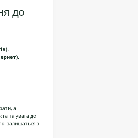
ня до
в).
тернет).
рати, а
кта та увага до
які залишаться з