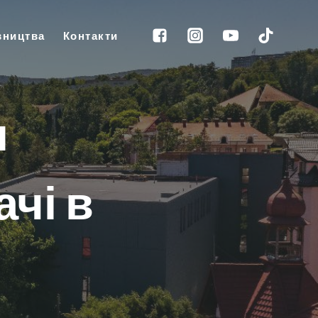
вництва
Контакти
и
чі в