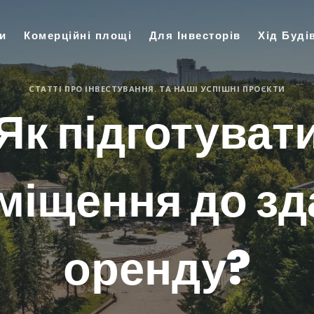
и
Комерційні площі
Для Інвесторів
Хід Буді
СТАТТІ ПРО ІНВЕСТУВАННЯ. ТА НАШІ УСПІШНІ ПРОЄКТИ
Як підготуват
міщення до зда
оренду?