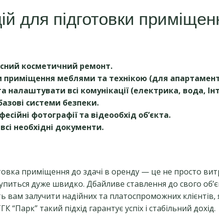
ій для підготовки приміщен
існий косметичний ремонт.
 приміщення меблями та технікою (для апартаменті
а налаштувати всі комунікації (електрика, вода, Ін
базові системи безпеки.
есійні фотографії та відеообхід об’єкта.
всі необхідні документи.
овка приміщення до здачі в оренду — це не просто вит
купиться дуже швидко. Дбайливе ставлення до свого об’є
ь вам залучити надійних та платоспроможних клієнтів, 
ГК “Парк” такий підхід гарантує успіх і стабільний дохід.