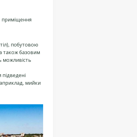
е приміщення
тіл), побутовою
 а також базовим
ь можливість
и підведені
наприклад, мийки