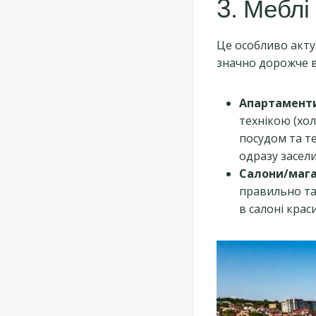
3. Меблі
Це особливо акту
значно дорожче в
Апартамент
технікою (хо
посудом та т
одразу засели
Салони/мага
правильно та
в салоні краси