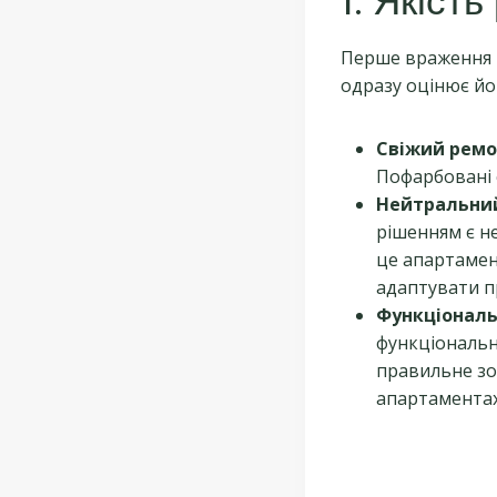
1. Якіст
Перше враження 
одразу оцінює йо
Свіжий ремо
Пофарбовані с
Нейтральний
рішенням є не
це апартамен
адаптувати пр
Функціональ
функціональн
правильне зо
апартаментах