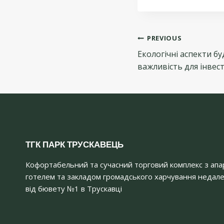
Навіг
PREVIOUS
Екологічні аспекти бу
запис
важливість для інвес
ТГК ПАРК ТРУСКАВЕЦЬ
Кофортабельний та сучасний торговий комплекс з апа
готелем та закладом громадського харчування недал
від бювету №1 в Трускавці