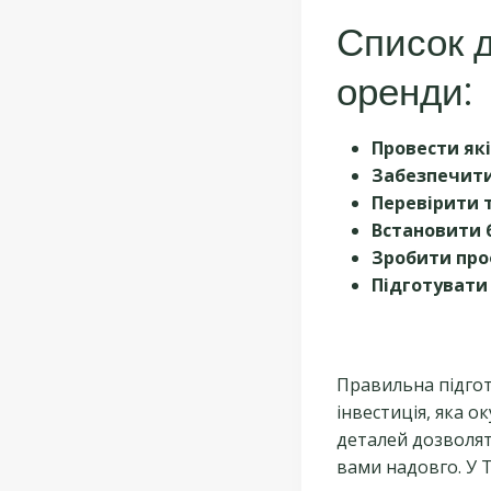
Список д
оренди:
Провести як
Забезпечити
Перевірити т
Встановити 
Зробити проф
Підготувати 
Правильна підгот
інвестиція, яка о
деталей дозволят
вами надовго. У Т