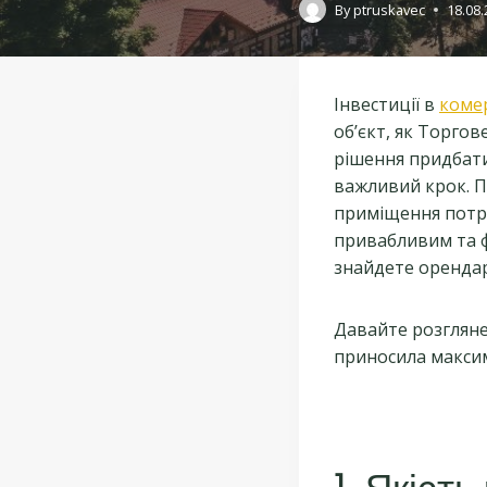
By
ptruskavec
18.08
Інвестиції в
коме
об’єкт, як Торго
рішення придбати
важливий крок. П
приміщення потрі
привабливим та ф
знайдете орендар
Давайте розгляне
приносила макси