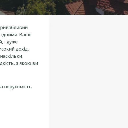
 привабливий
игідними. Ваше
, і дуже
исокий дохід,
 наскільки
кість, з якою ви
ша нерухомість